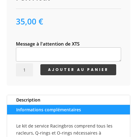
35,00
€
Message à l'attention de XTS
quantité
AJOUTER AU PANIER
de
Racingbros
Service
Kit
Description
-
pour
Informations complémentaires
FOX
Float
Le kit de service Racingbros comprend tous les
racleurs, Q-rings et O-rings nécessaires à