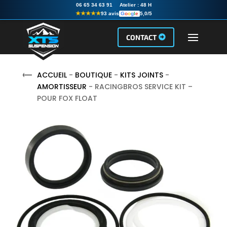
06 65 34 63 91
Atelier :
48 H
★★★★★
93 avis
G
o
o
g
l
e
5,0/5
CONTACT
ACCUEIL
-
BOUTIQUE
-
KITS JOINTS
-
AMORTISSEUR
- RACINGBROS SERVICE KIT –
POUR FOX FLOAT