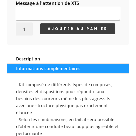
était :
est :
Message à l'attention de XTS
60,00 €.
49,00 €.
quantité
AJOUTER AU PANIER
de
KIT
PRO
IMPACT
Description
UNIVERSEL
(6marrons/2roses/2oranges)
Informations complémentaires
- Kit composé de différents types de composés,
densités et dispositions pour répondre aux
besoins des coureurs même les plus agressifs
avec une structure physique pas exactement
élancée
- Selon les combinaisons, en fait, il sera possible
d'obtenir une conduite beaucoup plus agréable et
performante