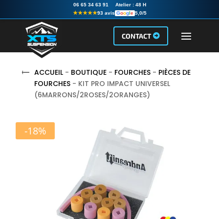
06 65 34 63 91
Atelier :
48 H
★★★★★
93 avis
G
o
o
g
l
e
5,0/5
CONTACT
ACCUEIL
-
BOUTIQUE
-
FOURCHES
-
PIÈCES DE
FOURCHES
- KIT PRO IMPACT UNIVERSEL
(6MARRONS/2ROSES/2ORANGES)
-18%