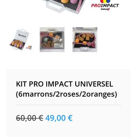
KIT PRO IMPACT UNIVERSEL
(6marrons/2roses/2oranges)
Le
Le
60,00
€
49,00
€
prix
prix
initial
actuel